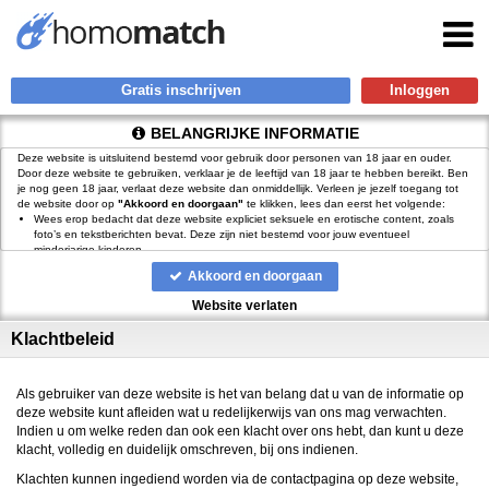
Gratis inschrijven
BELANGRIJKE INFORMATIE
Deze website is uitsluitend bestemd voor gebruik door personen van 18 jaar en ouder.
Door deze website te gebruiken, verklaar je de leeftijd van 18 jaar te hebben bereikt. Ben
je nog geen 18 jaar, verlaat deze website dan onmiddellijk. Verleen je jezelf toegang tot
de website door op
"Akkoord en doorgaan"
te klikken, lees dan eerst het volgende:
Wees erop bedacht dat deze website expliciet seksuele en erotische content, zoals
foto’s en tekstberichten bevat. Deze zijn niet bestemd voor jouw eventueel
minderjarige kinderen.
gebruikt functionele, analytische cookies, social media cookies en
Akkoord en doorgaan
vergelijkbare technieken, zoals Google Webmaster Tools, Google Analytics, Alexa
Certify, Yandex, Hotjar, Histats en Statcounter die automatisch gegevens kunnen
Website verlaten
verzamelen wanneer je de website bezoekt. De gegevens verkregen uit de cookies,
worden gedeeld met derden die de programmatuur daarvoor beschikbaar stellen
Klachtbeleid
teneinde het voor
mogelijk te maken.
Wees voorzichtig bij het praten met vreemden via deze website. Je weet immers nooit
of ze goede of verkeerde bedoelingen hebben. Gebruik dan ook nooit jouw
achternaam, e-mailadres, huis- of werkadres, telefoonnummer of andere naar jou
Als gebruiker van deze website is het van belang dat u van de informatie op
herleidbare gegevens op deze website.
deze website kunt afleiden wat u redelijkerwijs van ons mag verwachten.
Zet iemand jou onder druk op deze website, bijvoorbeeld om persoonlijke of financiële
Indien u om welke reden dan ook een klacht over ons hebt, dan kunt u deze
gegevens te verstrekken? Stop dan meteen met het communiceren met deze persoon.
klacht, volledig en duidelijk omschreven, bij ons indienen.
Let er ook op dat mensen in staat zijn op een listige manier dergelijke gegevens van je
te verkrijgen. Communiceer daarom altijd oplettend en voorzichtig via deze website.
Klachten kunnen ingediend worden via de contactpagina op deze website,
Voorkom dat jouw minderjarige kinderen met erotische of anderszins voor minderjarigen