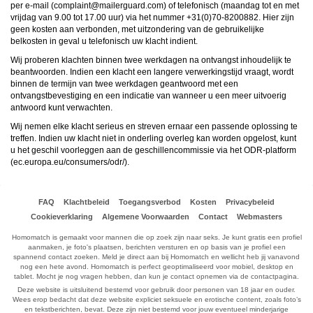
ongeschikte online content in aanraking komen. Daarvoor enkele tips:
per e-mail (
moc.draugreliam@tnialpmoc
) of telefonisch (maandag tot en met
Installeer programma’s voor ouderlijk toezicht op jouw apparaat
. Voorbeelden van
vrijdag van 9.00 tot 17.00 uur) via het nummer +31(0)70-8200882. Hier zijn
programma’s voor ouderlijk toezicht zijn
Netnanny
,
Connectsafely
,
Kaspersky
en
geen kosten aan verbonden, met uitzondering van de gebruikelijke
Norton
. Deze programma’s werken zodanig dat toegang tot specifieke websites en
belkosten in geval u telefonisch uw klacht indient.
online inhoud worden geblokkeerd. Vaak blokkeren deze programma’s standaard al
een groot aantal websites waarvan algemeen verondersteld wordt dat deze
Wij proberen klachten binnen twee werkdagen na ontvangst inhoudelijk te
ongeschikt zijn voor minderjarigen. Door middel van updates kunnen daar steeds
beantwoorden. Indien een klacht een langere verwerkingstijd vraagt, wordt
nieuwe websites aan worden toegevoegd.
Neem contact op met jouw internetprovider
. Er zijn internetproviders die het mogelijk
binnen de termijn van twee werkdagen geantwoord met een
maken dat bepaalde informatie van internet wordt gefilterd. Je kunt jouw
ontvangstbevestiging en een indicatie van wanneer u een meer uitvoerig
internetprovider raadplegen om na te vragen of deze service ook voor jou mogelijk
antwoord kunt verwachten.
is.
Controleer jouw webbrowser
. Informeer je over de werking van jouw webbrowser
Wij nemen elke klacht serieus en streven ernaar een passende oplossing te
zodat je kunt zien welke websites door jouw minderjarige kinderen zijn bezocht.
treffen. Indien uw klacht niet in onderling overleg kan worden opgelost, kunt
Door in geval van ongewenste sitebezoeken jouw minderjarige kinderen daarop
u het geschil voorleggen aan de geschillencommissie via het ODR-platform
aan te spreken, kun je jouw kinderen leren dat de websites niet voor hun geschikt
zijn. Bovendien kun je naar aanleiding daarvan beoordelen in hoeverre jouw kind
(
ec.europa.eu/consumers/odr/
).
geïnteresseerd is in bepaalde websites, zodat je bovenstaande tips kunt hanteren.
Praat met jouw kinderen
. Leer jouw minderjarige kinderen dat ze nooit
persoonsgegevens of persoonlijke informatie via internet moeten verstrekken aan
vreemden, bijvoorbeeld via een chatwebsite. Leer ze ook dat niet iedereen op
FAQ
Klachtbeleid
Toegangsverbod
Kosten
Privacybeleid
internet hoeft te zijn wie ze zeggen te zijn en dat men wel eens verkeerde
Cookieverklaring
Algemene Voorwaarden
Contact
Webmasters
bedoelingen kan hebben als iemand via het internet contact opneemt met jouw
kind. Vertel jouw kinderen bovendien dat ze niet met vreemde andere minderjarigen
Homomatch is gemaakt voor mannen die op zoek zijn naar seks. Je kunt gratis een profiel
die zij online hebben ontmoet, moeten afspreken zonder daarover eerst met jou te
aanmaken, je foto's plaatsen, berichten versturen en op basis van je profiel een
overleggen. Ook is het raadzaam jouw kind te vertellen dat hij jou meteen moet
spannend contact zoeken. Meld je direct aan bij Homomatch en wellicht heb jij vanavond
laten weten wanneer iemand op internet contact met hem opneemt of wanneer
nog een hete avond. Homomatch is perfect geoptimaliseerd voor mobiel, desktop en
jouw kind seksueel getinte content of andere content waarvan hij schrikt, op
tablet. Mocht je nog vragen hebben, dan kun je contact opnemen via de contactpagina.
internet tegenkomt.
Via deze website verleent
, de exploitant van deze website,
Deze website is uitsluitend bestemd voor gebruik door personen van 18 jaar en ouder.
chatdiensten voor entertainmentdoeleinden. Om van deze diensten gebruik te kunnen
Wees erop bedacht dat deze website expliciet seksuele en erotische content, zoals foto’s
maken, heb je credits nodig. Je ontvangt er bij jouw aanmelding een paar gratis, maar
en tekstberichten, bevat. Deze zijn niet bestemd voor jouw eventueel minderjarige