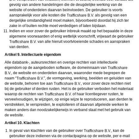
gevolg van andere handelingen die de deugdelijke werking van de
website of onderdelen daarvan beïnvloeden. De gebruiker is voorts
aansprakelijk voor alle kosten die
als gevolg van een
dergelijke omstandigheid moet maken, bijvoorbeeld doordat hij zich ter
zake in of buiten rechte moet verdedigen of laten bijstaan.
Indien en voor zover de gebruiker inbreuk maakt op het bepaalde in deze
algemene voorwaarden of enig wettelijk voorschrift, vrijwaart de gebruiker
van alle hieruit voortvloeiende schades en aanspraken
van derden.
Artikel 9. Intellectuele eigendom
Alle databank-, auteursrechten en overige rechten van intellectuele
eigendom op de aangeboden software, de domeinnaam van
, de website en onderdelen daarvan, waaronder mede begrepen de
naam “
”, de vormgeving, werking, beelden en geluiden van
de website, behoren toe aan
, voor zover deze rechten niet
bij de gebruiker of derden rusten. Het is de gebruiker verboden het materiaal
waarop de rechten van
of haar licentiegever rusten, te
verveelvoudigen, te wijzigen, op enige wijze te reproduceren, aan derden te
verstrekken, te verspreiden, te exploiteren of daarvan afgeleide werken te
maken anders dan noodzakelijkerwijs in verband staat met het gebruik van
de website.
Artikel 10. Klachten
In geval van klachten van de gebruiker over
, kan de
gebruiker deze indienen via de contactpagina op de website, per e-mail