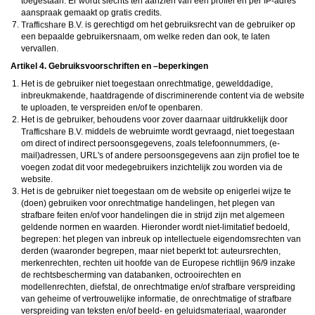
toegestaan. Er wordt slechts ten aanzien van één profiel en per IP-adres
aanspraak gemaakt op gratis credits.
is gerechtigd om het gebruiksrecht van de gebruiker op
een bepaalde gebruikersnaam, om welke reden dan ook, te laten
vervallen.
Artikel 4. Gebruiksvoorschriften en –beperkingen
Het is de gebruiker niet toegestaan onrechtmatige, gewelddadige,
inbreukmakende, haatdragende of discriminerende content via de website
te uploaden, te verspreiden en/of te openbaren.
Het is de gebruiker, behoudens voor zover daarnaar uitdrukkelijk door
middels de webruimte wordt gevraagd, niet toegestaan
om direct of indirect persoonsgegevens, zoals telefoonnummers, (e-
mail)adressen, URL's of andere persoonsgegevens aan zijn profiel toe te
voegen zodat dit voor medegebruikers inzichtelijk zou worden via de
website.
Het is de gebruiker niet toegestaan om de website op enigerlei wijze te
(doen) gebruiken voor onrechtmatige handelingen, het plegen van
strafbare feiten en/of voor handelingen die in strijd zijn met algemeen
geldende normen en waarden. Hieronder wordt niet-limitatief bedoeld,
begrepen: het plegen van inbreuk op intellectuele eigendomsrechten van
derden (waaronder begrepen, maar niet beperkt tot: auteursrechten,
merkenrechten, rechten uit hoofde van de Europese richtlijn 96/9 inzake
de rechtsbescherming van databanken, octrooirechten en
modellenrechten, diefstal, de onrechtmatige en/of strafbare verspreiding
van geheime of vertrouwelijke informatie, de onrechtmatige of strafbare
verspreiding van teksten en/of beeld- en geluidsmateriaal, waaronder