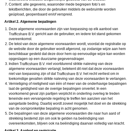
daarna dien je voor credits te betalen. De kosten daarvoor tref je aan bij jouw
Content: alle gegevens, waaronder mede begrepen foto’s en
bestelling van credits en op de pagina
Kosten
.
tekstberichten, die door de gebruiker middels de webruimte worden
behoudt zich het recht voor om zelf profielen op deze website aan te
maken en namens deze profielen berichten aan jou als gebruiker te verzenden. Door
geüpload, geopenbaard en/of verspreid.
gebruik van deze website begrijp en accepteer je dat de profielen op deze website
Artikel 2. Algemene bepalingen
gefingeerd zijn. Deze gefingeerde profielen zijn alleen aangemaakt om berichten en
flirts mee uit te wisselen; fysieke afspraken met de persoon achter een gefingeerd
Deze algemene voorwaarden zijn van toepassing op elk aanbod van
profiel zijn dan ook niet mogelijk.
gericht aan de gebruiker, en iedere tot stand gekomen
Deze site wordt beschermd door reCAPTCHA, het
Privacybeleid
en de
Algemene
Voorwaarden
van Google zijn van toepassing.
overeenkomst.
hanteert een beschermplan met als doel het herkennen en in
De tekst van deze algemene voorwaarden wordt, voordat de registratie op
bescherming nemen van consumenten die de aard van de diensten op deze website
de website door de gebruiker wordt afgerond, op zodanige wijze aan hem
mogelijk niet begrijpen. Het beschermplan houdt onder meer in dat jijzelf, maar ook
beschikbaar gesteld dat deze door hem op eenvoudige wijze kan worden
derden een toegangsverbod voor jou kunnen aanvragen. Meer informatie hierover tref
opgeslagen op een duurzame gegevensdrager.
je aan op de pagina
Toegangsverbod
.
Op het gebruik van deze website zijn de
algemene voorwaarden
,
cookieverklaring
Indien
niet voortdurend strikte naleving van deze
en
privacybeleid
van
van toepassing. Door op
"Akkoord en
algemene voorwaarden verlangt, betekent dit niet dat deze voorwaarden
doorgaan"
te klikken ga je met de
cookieverklaring
en
privacybeleid
akkoord.
niet van toepassing zijn of dat
het recht verliest om in
Indien je je op de website registreert, ga je tevens akkoord met de
algemene
toekomstige gevallen strikte naleving van deze voorwaarden te verlangen.
voorwaarden
.
Vernietiging of nietigheid van één of meer van de onderhavige bepalingen
laat de geldigheid van de overige bepalingen onverlet. In een
voorkomend geval zijn partijen verplicht in onderling overleg te treden
teneinde een vervangende regeling te treffen ten aanzien van het
aangetaste beding. Daarbij wordt zoveel mogelijk het doel en de strekking
van de oorspronkelijke bepaling in acht genomen.
De bepalingen van deze algemene voorwaarden die naar hun aard of
strekking bestemd zijn om ook te gelden na beëindiging van
overeenkomsten, blijven ook na beëindiging daarvan volledig van kracht.
Artikel 3. Aanbod en registratie