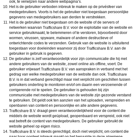
ook, te verwijzen naar andere webpagina’s.
Het is de gebruiker verboden inbreuk te maken op de privésfeer van
medegebruikers. Voorts is het de gebruiker niet toegestaan persoonlijke
gegevens van medegebruikers aan derden te verstrekken.
Het is de gebruiker niet toegestaan om de website of de servers of
netwerken waarvan
voor de exploitatie van de website en
service gebruikmaakt, te belemmeren of te verstoren, bijvoorbeeld door
wormen, virussen, spyware, malware of andere destructieve of
ontwrichtende codes te verzenden. Gebruik van de website is uitsluitend
toegestaan voor doeleinden waarvoor zij door
aan de
gebruiker in gebruik is gegeven.
De gebruiker is zelf verantwoordelijk voor zijn communicatie die hij met
andere gebruikers van de website, zowel online als offline, voert. De
gebruiker vrijwaart
van aanspraken in verband met het
gedrag van welke medegebruiker van de website dan ook.
is in dat verband gerechtigd maar niet verplicht om geschillen tussen
gebruikers onderling te monitoren en/of om daarin een verzoenende of
corrigerende rol te spelen. De gebruiker is gehouden bij zijn
communicatie met medegebruikers van de website zijn gezonde verstand
te gebruiken. Dit geldt ook ten aanzien van het uploaden, verspreiden en
openbaren van content en persoonlijke en alle andere gegevens.
draagt geen verantwoordelijkheid voor de content die
middels de website wordt geüpload, geopenbaard en verspreid, ook niet
wat betreft de content van medegebruikers. De gebruiker gebruikt de
website geheel op eigen risico.
is steeds gerechtigd, doch niet verplicht, om content die
naar haar oordeel inbreuk maakt op het bepaalde in deze algemene