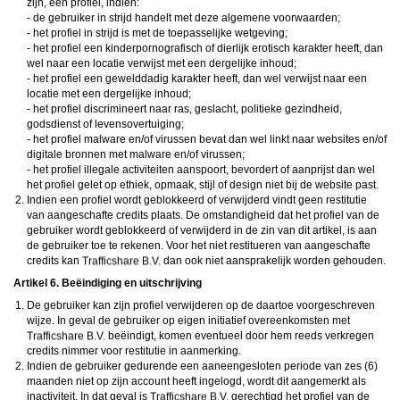
zijn, een profiel, indien:
- de gebruiker in strijd handelt met deze algemene voorwaarden;
- het profiel in strijd is met de toepasselijke wetgeving;
- het profiel een kinderpornografisch of dierlijk erotisch karakter heeft, dan
wel naar een locatie verwijst met een dergelijke inhoud;
- het profiel een gewelddadig karakter heeft, dan wel verwijst naar een
locatie met een dergelijke inhoud;
- het profiel discrimineert naar ras, geslacht, politieke gezindheid,
godsdienst of levensovertuiging;
- het profiel malware en/of virussen bevat dan wel linkt naar websites en/of
digitale bronnen met malware en/of virussen;
- het profiel illegale activiteiten aanspoort, bevordert of aanprijst dan wel
het profiel gelet op ethiek, opmaak, stijl of design niet bij de website past.
Indien een profiel wordt geblokkeerd of verwijderd vindt geen restitutie
van aangeschafte credits plaats. De omstandigheid dat het profiel van de
gebruiker wordt geblokkeerd of verwijderd in de zin van dit artikel, is aan
de gebruiker toe te rekenen. Voor het niet restitueren van aangeschafte
credits kan
dan ook niet aansprakelijk worden gehouden.
Artikel 6. Beëindiging en uitschrijving
De gebruiker kan zijn profiel verwijderen op de daartoe voorgeschreven
wijze. In geval de gebruiker op eigen initiatief overeenkomsten met
beëindigt, komen eventueel door hem reeds verkregen
credits nimmer voor restitutie in aanmerking.
Indien de gebruiker gedurende een aaneengesloten periode van zes (6)
maanden niet op zijn account heeft ingelogd, wordt dit aangemerkt als
inactiviteit. In dat geval is
gerechtigd het profiel van de