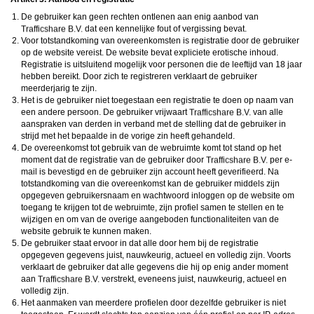
De gebruiker kan geen rechten ontlenen aan enig aanbod van
dat een kennelijke fout of vergissing bevat.
Voor totstandkoming van overeenkomsten is registratie door de gebruiker
op de website vereist. De website bevat expliciete erotische inhoud.
Registratie is uitsluitend mogelijk voor personen die de leeftijd van 18 jaar
hebben bereikt. Door zich te registreren verklaart de gebruiker
meerderjarig te zijn.
Het is de gebruiker niet toegestaan een registratie te doen op naam van
een andere persoon. De gebruiker vrijwaart
van alle
aanspraken van derden in verband met de stelling dat de gebruiker in
strijd met het bepaalde in de vorige zin heeft gehandeld.
De overeenkomst tot gebruik van de webruimte komt tot stand op het
moment dat de registratie van de gebruiker door
per e-
mail is bevestigd en de gebruiker zijn account heeft geverifieerd. Na
totstandkoming van die overeenkomst kan de gebruiker middels zijn
opgegeven gebruikersnaam en wachtwoord inloggen op de website om
toegang te krijgen tot de webruimte, zijn profiel samen te stellen en te
wijzigen en om van de overige aangeboden functionaliteiten van de
website gebruik te kunnen maken.
De gebruiker staat ervoor in dat alle door hem bij de registratie
opgegeven gegevens juist, nauwkeurig, actueel en volledig zijn. Voorts
verklaart de gebruiker dat alle gegevens die hij op enig ander moment
aan
verstrekt, eveneens juist, nauwkeurig, actueel en
volledig zijn.
Het aanmaken van meerdere profielen door dezelfde gebruiker is niet