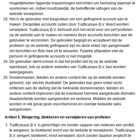
mogelijkheden liggende inspanningen verrichten om herhaling daarvan te
voorkomen en, indien noodzakelijk, de betreffende uitingen van de
website verwijderen.
Het is de gebruiker niet toegestaan om een gefingeerd account aan te
maken. Dergelijke accounts zullen door
direct worden
verwijderd.
behoudt zich het recht voor om zelf profielen
op de website aan te maken en namens deze accounts berichten aan de
gebruiker te verzenden. De gebruiker begrijpt en accepteert dat de
profielen op de website gefingeerd zijn en deze enkel zijn aangemaakt
om berichten en flirts mee uit te wisselen. Fysieke afspraken met de
persoon in gefingeerde accounts is niet mogelijk.
De gebruiker stemt ermee in dat het profiel dat hij op de website
openbaart, ook op andere websites van
kan worden
weergegeven.
Domeinnamen, teksten en andere content die op de website worden
getoond, zijn slechts illustratief. De gebruiker kan geen enkel recht
ontlenen aan de stelling dat de bedoelde domeinnamen, teksten en
andere content impliceren dat de eventueel hiermee aangeduide diensten
daadwerkelijk worden aangeboden en verleend. Middels de website
worden in elk geval geen escortservices en overige betaalde seks
aangeboden.
Artikel 5. Weigering, blokkeren en verwijderen van profielen
is gerechtigd om zonder opgave van redenen een profiel
te weigeren, te blokkeren en/of van de website te verwijderen.
weigert, blokkeert, en/of verwijdert, doch zonder daartoe verplicht te