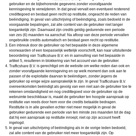
gebruiker en de bijbehorende gegevens zonder voorafgaande
kennisgeving te verwijderen. In dat geval vervalt een eventueel resterend
credittegoed en bestaat geen recht op restitutie, ongeacht de reden van
beëindiging. In geval van uitschrijving of beëindiging, zoals bedoeld in de
voorgaande bepalingen, zal alle content van de gebruiker niet langer
toegankelijk zijn. Daarnaast zijn credits geldig gedurende een periode
van zes (6) maanden na aanschaf. Na afloop van deze periode vervallen
ongebruikte credits automatisch en bestaat geen recht op restitutie.
Een inbreuk door de gebruiker op het bepaalde in deze algemene
voorwaarden of een toepasselijk wettelijk voorschrift, kan naar uitsluitende
beoordeling van
en in aanvulling van het bepaalde in
artikel 5, resulteren in blokkering van het account van de gebruiker.
is gerechtigd om de website om welke reden dan ook en
zonder voorafgaande kennisgeving en op welk moment dan ook aan te
passen of de exploitatie daarvan te beëindigen, zonder jegens de
gebruiker op enige wijze aansprakelijk te zijn. In geval
overeenkomsten beëindigt als gevolg van een niet aan de gebruiker toe te
rekenen omstandigheid en nog credittegoed voor de gebruiker op de
webruimte beschikbaar is, maakt de gebruiker ten hoogste aanspraak op
restitutie van reeds door hem voor die credits betaalde bedragen.
Restitutie is in alle gevallen echter niet meer mogelijk in geval de
gebruiker gedurende een periode van ten minste zes maanden tot de dag
dat hij een aanspraak op restitutie inroept, niet op zijn account heeft
ingelogd.
In geval van uitschrijving of beëindiging als in de vorige leden bedoeld,
zal alle content van de gebruiker niet meer toegankelijk zijn. Op