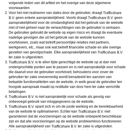
volgende leden van dit artikel en het overige van deze algemene
voorwaarden.
Voor het niet realiseren van dates door de gebruiker, draagt
geen enkele aansprakelijkheid. Voorts draagt
geen
aansprakelijkheid voor de omstandigheid dat het gebruik van de website
niet of niet geheel naar de verwachtingen van de gebruiker is verlopen.
De gebruiker gebruikt de website op eigen risico en draagt de eventuele
nadelige gevolgen die uit het gebruik van de website kunnen
voortvloeien, zoals wat betreft persoonlijke relaties met partners,
werkgevers, etc., maar ook wat betreft financiële schade en alle overige
gevallen van gevolgschade. Elke aansprakelijkheid van
ter zake is uitgesloten.
is te allen tijde gerechtigd de website op al dan niet
ondergeschikte punten aan te passen en is niet aansprakelijk voor schade
die daaruit voor de gebruiker voortvloeit, behoudens voor zover de
gebruiker ter zake onevenredig wordt benadeeld ten aanzien van
betaalde functionaliteiten van de website, in welk geval de gebruiker ten
hoogste aanspraak maakt op restitutie van door hem ter zake verrichtte
betalingen.
is niet aansprakelijk voor schade als gevolg van
onbevoegd gebruik van inloggegevens op de website.
spant zich in om de juiste werking en de bereikbaarheid
van de website te optimaliseren. Echter kan
niet
garanderen dat de voorzieningen op de website onbeperkt beschikbaar
zijn en dat alle voorzieningen op de website probleemloos functioneren.
Alle aansprakelijkheid van
ter zake is uitgesloten.