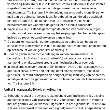
aangeboden modelformulier voor herroeping een
verzoek bij
in te dienen. Zodra
in kennis
is gesteld van het voornemen van de gebruiker om de transactie te
ontbinden, zal
de ontbinding zo spoedig mogelijk per e-
mail aan de gebruiker bevestigen. Terugbetaling van de prijs geschiedt
binnen 14 dagen na ontbinding van de transactie, via dezelfde
betaalmethode als waarmee de gebruiker de credits aanschafte.
is steeds gerechtigd de prijzen van credits te wijzigen
zonder voorafgaande kennisgeving. Prijswijzigingen hebben echter geen
invloed op reeds tot stand gekomen transacties.
De gebruiker maakt niet eerder aanspraak op gebruik van betaalde
services van
dan nadat daarvoor voldoende credittegoed
op het account van de gebruiker aanwezig is.
Door de gebruiker verrichte betalingen komen onverminderd het
bepaalde in lid 3, 4 en 5, alsook artikel 6.3 nimmer voor restitutie in
aanmerking en (kosteloze) credits zijn niet inwisselbaar voor geld.
In geval credits onverhoopt niet zijn bijgeschreven op het account van de
gebruiker, terwijl er wel een betaling heeft plaatsgevonden, maakt de
gebruiker uiteraard aanspraak op deugdelijke bijschrijving van de credits.
In dat geval dient de gebruiker contact op te nemen met de klantenservice
van
Artikel 8. Aansprakelijkheid en vrijwaring
Behoudens opzet of bewuste roekeloosheid van
, is elke
aansprakelijkheid van
voor schade geleden in verband
met het gebruik van de website uitgesloten. In het bijzonder is
niet aansprakelijk overeenkomstig hetgeen concreet is bepaald in de