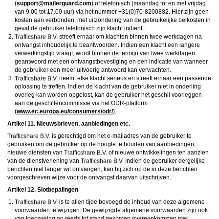
(
moc.draugreliam@troppus
) of telefonisch (maandag tot en met vrijdag
van 9.00 tot 17.00 uur) via het nummer +31(0)70-8200882. Hier zijn geen
kosten aan verbonden, met uitzondering van de gebruikelijke belkosten in
geval de gebruiker telefonisch zijn klacht indient.
streeft ernaar om klachten binnen twee werkdagen na
ontvangst inhoudelijk te beantwoorden. Indien een klacht een langere
verwerkingstijd vraagt, wordt binnen de termijn van twee werkdagen
geantwoord met een ontvangstbevestiging en een indicatie van wanneer
de gebruiker een meer uitvoerig antwoord kan verwachten.
neemt elke klacht serieus en streeft ernaar een passende
oplossing te treffen. Indien de klacht van de gebruiker niet in onderling
overleg kan worden opgelost, kan de gebruiker het geschil voorleggen
aan de geschillencommissie via het ODR-platform
(
www.ec.europa.eu/consumers/odr/
).
Artikel 11. Nieuwsbrieven, aanbiedingen etc.
is gerechtigd om het e-mailadres van de gebruiker te
gebruiken om de gebruiker op de hoogte te houden van aanbiedingen,
nieuwe diensten van
of nieuwe ontwikkelingen ten aanzien
van de dienstverlening van
Indien de gebruiker dergelijke
berichten niet langer wil ontvangen, kan hij zich op de in deze berichten
voorgeschreven wijze voor de ontvangst daarvan uitschrijven.
Artikel 12. Slotbepalingen
is te allen tijde bevoegd de inhoud van deze algemene
voorwaarden te wijzigen. De gewijzigde algemene voorwaarden zijn ook
van toepassing op reeds tot stand gekomen overeenkomsten met