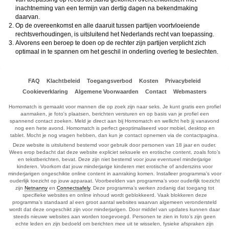
inachtneming van een termijn van dertig dagen na bekendmaking
daarvan.
Op de overeenkomst en alle daaruit tussen partijen voortvloeiende
rechtsverhoudingen, is uitsluitend het Nederlands recht van toepassing.
Alvorens een beroep te doen op de rechter zijn partijen verplicht zich
optimaal in te spannen om het geschil in onderling overleg te beslechten.
FAQ
Klachtbeleid
Toegangsverbod
Kosten
Privacybeleid
Cookieverklaring
Algemene Voorwaarden
Contact
Webmasters
Homomatch is gemaakt voor mannen die op zoek zijn naar seks. Je kunt gratis een profiel
aanmaken, je foto's plaatsen, berichten versturen en op basis van je profiel een
spannend contact zoeken. Meld je direct aan bij Homomatch en wellicht heb jij vanavond
nog een hete avond. Homomatch is perfect geoptimaliseerd voor mobiel, desktop en
tablet. Mocht je nog vragen hebben, dan kun je contact opnemen via de contactpagina.
Deze website is uitsluitend bestemd voor gebruik door personen van 18 jaar en ouder.
Wees erop bedacht dat deze website expliciet seksuele en erotische content, zoals foto’s
en tekstberichten, bevat. Deze zijn niet bestemd voor jouw eventueel minderjarige
kinderen. Voorkom dat jouw minderjarige kinderen met erotische of anderszins voor
minderjarigen ongeschikte online content in aanraking komen. Installeer programma’s voor
ouderlijk toezicht op jouw apparaat. Voorbeelden van programma’s voor ouderlijk toezicht
zijn
Netnanny
en
Connectsafely
. Deze programma’s werken zodanig dat toegang tot
specifieke websites en online inhoud wordt geblokkeerd. Vaak blokkeren deze
programma’s standaard al een groot aantal websites waarvan algemeen verondersteld
wordt dat deze ongeschikt zijn voor minderjarigen. Door middel van updates kunnen daar
steeds nieuwe websites aan worden toegevoegd. Personen te zien in foto’s zijn geen
echte leden en zijn bedoeld om berichten mee uit te wisselen, fysieke afspraken zijn