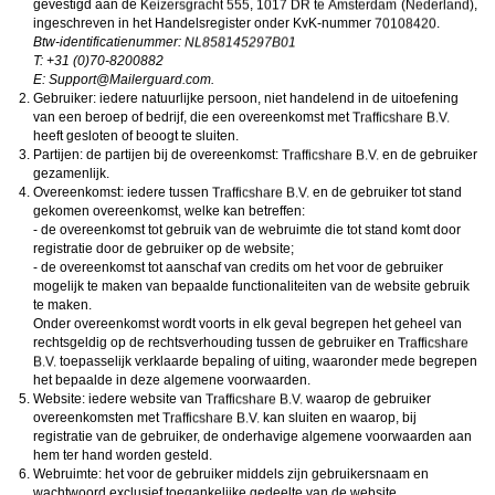
gevestigd aan de
,
,
ongeschikte online content in aanraking komen. Daarvoor enkele tips:
Installeer programma’s voor ouderlijk toezicht op jouw apparaat
. Voorbeelden van
ingeschreven in het Handelsregister onder KvK-nummer
.
programma’s voor ouderlijk toezicht zijn
Netnanny
,
Connectsafely
,
Kaspersky
en
Btw-identificatienummer:
Norton
. Deze programma’s werken zodanig dat toegang tot specifieke websites en
T: +31 (0)70-8200882
online inhoud worden geblokkeerd. Vaak blokkeren deze programma’s standaard al
E:
moc.draugreliaM@troppuS
.
een groot aantal websites waarvan algemeen verondersteld wordt dat deze
Gebruiker: iedere natuurlijke persoon, niet handelend in de uitoefening
ongeschikt zijn voor minderjarigen. Door middel van updates kunnen daar steeds
nieuwe websites aan worden toegevoegd.
van een beroep of bedrijf, die een overeenkomst met
Neem contact op met jouw internetprovider
. Er zijn internetproviders die het mogelijk
heeft gesloten of beoogt te sluiten.
maken dat bepaalde informatie van internet wordt gefilterd. Je kunt jouw
Partijen: de partijen bij de overeenkomst:
en de gebruiker
internetprovider raadplegen om na te vragen of deze service ook voor jou mogelijk
gezamenlijk.
is.
Overeenkomst: iedere tussen
Controleer jouw webbrowser
. Informeer je over de werking van jouw webbrowser
en de gebruiker tot stand
zodat je kunt zien welke websites door jouw minderjarige kinderen zijn bezocht.
gekomen overeenkomst, welke kan betreffen:
Door in geval van ongewenste sitebezoeken jouw minderjarige kinderen daarop
- de overeenkomst tot gebruik van de webruimte die tot stand komt door
aan te spreken, kun je jouw kinderen leren dat de websites niet voor hun geschikt
registratie door de gebruiker op de website;
zijn. Bovendien kun je naar aanleiding daarvan beoordelen in hoeverre jouw kind
- de overeenkomst tot aanschaf van credits om het voor de gebruiker
geïnteresseerd is in bepaalde websites, zodat je bovenstaande tips kunt hanteren.
Praat met jouw kinderen
. Leer jouw minderjarige kinderen dat ze nooit
mogelijk te maken van bepaalde functionaliteiten van de website gebruik
persoonsgegevens of persoonlijke informatie via internet moeten verstrekken aan
te maken.
vreemden, bijvoorbeeld via een chatwebsite. Leer ze ook dat niet iedereen op
Onder overeenkomst wordt voorts in elk geval begrepen het geheel van
internet hoeft te zijn wie ze zeggen te zijn en dat men wel eens verkeerde
rechtsgeldig op de rechtsverhouding tussen de gebruiker en
bedoelingen kan hebben als iemand via het internet contact opneemt met jouw
toepasselijk verklaarde bepaling of uiting, waaronder mede begrepen
kind. Vertel jouw kinderen bovendien dat ze niet met vreemde andere minderjarigen
die zij online hebben ontmoet, moeten afspreken zonder daarover eerst met jou te
het bepaalde in deze algemene voorwaarden.
overleggen. Ook is het raadzaam jouw kind te vertellen dat hij jou meteen moet
Website: iedere website van
waarop de gebruiker
laten weten wanneer iemand op internet contact met hem opneemt of wanneer
overeenkomsten met
kan sluiten en waarop, bij
jouw kind seksueel getinte content of andere content waarvan hij schrikt, op
registratie van de gebruiker, de onderhavige algemene voorwaarden aan
internet tegenkomt.
hem ter hand worden gesteld.
Via deze website verleent
, de exploitant van deze website,
chatdiensten voor entertainmentdoeleinden. Om van deze diensten gebruik te kunnen
Webruimte: het voor de gebruiker middels zijn gebruikersnaam en
maken, heb je credits nodig. Je ontvangt er bij jouw aanmelding een paar gratis, maar
wachtwoord exclusief toegankelijke gedeelte van de website.