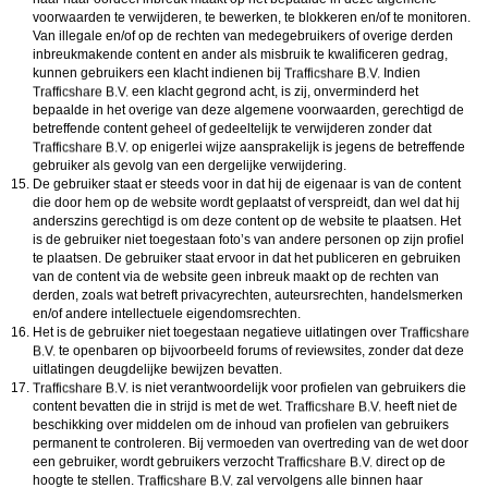
voorwaarden te verwijderen, te bewerken, te blokkeren en/of te monitoren.
Van illegale en/of op de rechten van medegebruikers of overige derden
inbreukmakende content en ander als misbruik te kwalificeren gedrag,
kunnen gebruikers een klacht indienen bij
Indien
een klacht gegrond acht, is zij, onverminderd het
bepaalde in het overige van deze algemene voorwaarden, gerechtigd de
betreffende content geheel of gedeeltelijk te verwijderen zonder dat
op enigerlei wijze aansprakelijk is jegens de betreffende
gebruiker als gevolg van een dergelijke verwijdering.
De gebruiker staat er steeds voor in dat hij de eigenaar is van de content
die door hem op de website wordt geplaatst of verspreidt, dan wel dat hij
anderszins gerechtigd is om deze content op de website te plaatsen. Het
is de gebruiker niet toegestaan foto’s van andere personen op zijn profiel
te plaatsen. De gebruiker staat ervoor in dat het publiceren en gebruiken
van de content via de website geen inbreuk maakt op de rechten van
derden, zoals wat betreft privacyrechten, auteursrechten, handelsmerken
en/of andere intellectuele eigendomsrechten.
Het is de gebruiker niet toegestaan negatieve uitlatingen over
te openbaren op bijvoorbeeld forums of reviewsites, zonder dat deze
uitlatingen deugdelijke bewijzen bevatten.
is niet verantwoordelijk voor profielen van gebruikers die
content bevatten die in strijd is met de wet.
heeft niet de
beschikking over middelen om de inhoud van profielen van gebruikers
permanent te controleren. Bij vermoeden van overtreding van de wet door
een gebruiker, wordt gebruikers verzocht
direct op de
hoogte te stellen.
zal vervolgens alle binnen haar