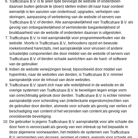
is te allen tijde bevoegd de website of onderdelen
daarvan buiten gebruik te (doen) stellen indien dit naar haar oordeel
wenselijk is ten aanzien van onderhoud, upgrades, verhelpen van
storingen, aanpassing of verbetering van de website of servers van
of derden. Alle aansprakelijkheid van
als
gevolg van ontoegankelijkheid of verminderde toegankelijkheid of
bruikbaarheid van de website of onderdelen daarvan is uitgesloten.
is niet aansprakelijk voor programmeerfouten van de
website. Voorts is
, behoudens opzet en bewuste
roekeloosheid harerzijds, niet aansprakelijk voor virussen of andere
schadelijke componenten die door middel van de website of servers van
of derden schade aanrichten aan de hard- of software
van de gebruiker.
Indien de website verwijzingen bevat, bijvoorbeeld door middel van
hyperlinks, naar de websites van derden, is
nimmer
aansprakelijk voor de inhoud van deze websites.
spant zich naar alle redelijkheid in de website en de
overige systemen van
te beveiligen tegen enige vorm
van onrechtmatig gebruik door derden.
is echter nimmer
aansprakelijk voor schending van (intellectuele eigendoms)rechten van
de gebruiker door derden, alsmede voor schade als gevolg van verlies of
beschadiging van content of het verzenden van content als gevolg van
onvoldoende beveiliging.
De gebruiker is jegens
aansprakelijk voor alle schade die
door hem is veroorzaakt als gevolg van een inbreuk op het bepaalde in
deze algemene voorwaarden, het middels de systemen van
verspreiden van virussen, wormen et cetera, evenals voor schade als