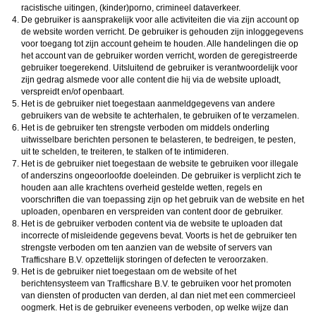
racistische uitingen, (kinder)porno, crimineel dataverkeer.
De gebruiker is aansprakelijk voor alle activiteiten die via zijn account op
de website worden verricht. De gebruiker is gehouden zijn inloggegevens
voor toegang tot zijn account geheim te houden. Alle handelingen die op
het account van de gebruiker worden verricht, worden de geregistreerde
gebruiker toegerekend. Uitsluitend de gebruiker is verantwoordelijk voor
zijn gedrag alsmede voor alle content die hij via de website uploadt,
verspreidt en/of openbaart.
Het is de gebruiker niet toegestaan aanmeldgegevens van andere
gebruikers van de website te achterhalen, te gebruiken of te verzamelen.
Het is de gebruiker ten strengste verboden om middels onderling
uitwisselbare berichten personen te belasteren, te bedreigen, te pesten,
uit te schelden, te treiteren, te stalken of te intimideren.
Het is de gebruiker niet toegestaan de website te gebruiken voor illegale
of anderszins ongeoorloofde doeleinden. De gebruiker is verplicht zich te
houden aan alle krachtens overheid gestelde wetten, regels en
voorschriften die van toepassing zijn op het gebruik van de website en het
uploaden, openbaren en verspreiden van content door de gebruiker.
Het is de gebruiker verboden content via de website te uploaden dat
incorrecte of misleidende gegevens bevat. Voorts is het de gebruiker ten
strengste verboden om ten aanzien van de website of servers van
opzettelijk storingen of defecten te veroorzaken.
Het is de gebruiker niet toegestaan om de website of het
berichtensysteem van
te gebruiken voor het promoten
van diensten of producten van derden, al dan niet met een commercieel
oogmerk. Het is de gebruiker eveneens verboden, op welke wijze dan