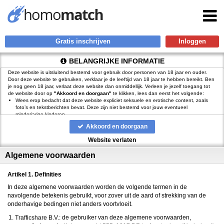
Gratis inschrijven
BELANGRIJKE INFORMATIE
Deze website is uitsluitend bestemd voor gebruik door personen van 18 jaar en ouder.
Door deze website te gebruiken, verklaar je de leeftijd van 18 jaar te hebben bereikt. Ben
je nog geen 18 jaar, verlaat deze website dan onmiddellijk. Verleen je jezelf toegang tot
de website door op
"Akkoord en doorgaan"
te klikken, lees dan eerst het volgende:
Wees erop bedacht dat deze website expliciet seksuele en erotische content, zoals
foto’s en tekstberichten bevat. Deze zijn niet bestemd voor jouw eventueel
minderjarige kinderen.
gebruikt functionele, analytische cookies, social media cookies en
Akkoord en doorgaan
vergelijkbare technieken, zoals Google Webmaster Tools, Google Analytics, Alexa
Certify, Yandex, Hotjar, Histats en Statcounter die automatisch gegevens kunnen
Website verlaten
verzamelen wanneer je de website bezoekt. De gegevens verkregen uit de cookies,
worden gedeeld met derden die de programmatuur daarvoor beschikbaar stellen
Algemene voorwaarden
teneinde het voor
mogelijk te maken.
Wees voorzichtig bij het praten met vreemden via deze website. Je weet immers nooit
of ze goede of verkeerde bedoelingen hebben. Gebruik dan ook nooit jouw
Artikel 1. Definities
achternaam, e-mailadres, huis- of werkadres, telefoonnummer of andere naar jou
herleidbare gegevens op deze website.
In deze algemene voorwaarden worden de volgende termen in de
Zet iemand jou onder druk op deze website, bijvoorbeeld om persoonlijke of financiële
navolgende betekenis gebruikt, voor zover uit de aard of strekking van de
gegevens te verstrekken? Stop dan meteen met het communiceren met deze persoon.
onderhavige bedingen niet anders voortvloeit.
Let er ook op dat mensen in staat zijn op een listige manier dergelijke gegevens van je
te verkrijgen. Communiceer daarom altijd oplettend en voorzichtig via deze website.
: de gebruiker van deze algemene voorwaarden,
Voorkom dat jouw minderjarige kinderen met erotische of anderszins voor minderjarigen