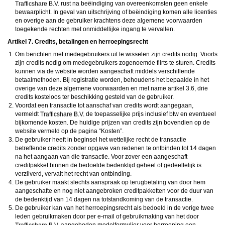
rust na beëindiging van overeenkomsten geen enkele
bewaarplicht. In geval van uitschrijving of beëindiging komen alle licenties
en overige aan de gebruiker krachtens deze algemene voorwaarden
toegekende rechten met onmiddellijke ingang te vervallen.
Artikel 7. Credits, betalingen en herroepingsrecht
Om berichten met medegebruikers uit te wisselen zijn credits nodig. Voorts
zijn credits nodig om medegebruikers zogenoemde flirts te sturen. Credits
kunnen via de website worden aangeschaft middels verschillende
betaalmethoden. Bij registratie worden, behoudens het bepaalde in het
overige van deze algemene voorwaarden en met name artikel 3.6, drie
credits kosteloos ter beschikking gesteld van de gebruiker.
Voordat een transactie tot aanschaf van credits wordt aangegaan,
vermeldt
de toepasselijke prijs inclusief btw en eventueel
bijkomende kosten. De huidige prijzen van credits zijn bovendien op de
website vermeld op de pagina “Kosten”.
De gebruiker heeft in beginsel het wettelijke recht de transactie
betreffende credits zonder opgave van redenen te ontbinden tot 14 dagen
na het aangaan van die transactie. Voor zover een aangeschaft
creditpakket binnen de bedoelde bedenktijd geheel of gedeeltelijk is
verzilverd, vervalt het recht van ontbinding.
De gebruiker maakt slechts aanspraak op terugbetaling van door hem
aangeschafte en nog niet aangebroken creditpakketten voor de duur van
de bedenktijd van 14 dagen na totstandkoming van de transactie.
De gebruiker kan van het herroepingsrecht als bedoeld in de vorige twee
leden gebruikmaken door per e-mail of gebruikmaking van het door